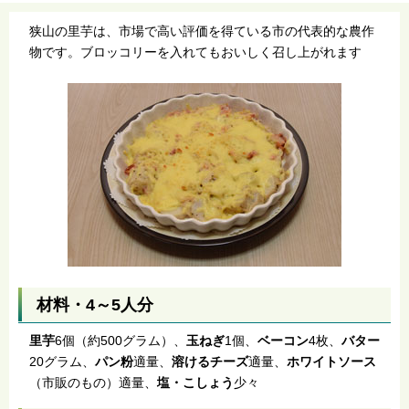
狭山の里芋は、市場で高い評価を得ている市の代表的な農作
物です。ブロッコリーを入れてもおいしく召し上がれます
材料・4～5人分
里芋
6個（約500グラム）、
玉ねぎ
1個、
ベーコン
4枚、
バター
20グラム、
パン粉
適量、
溶けるチーズ
適量、
ホワイトソース
（市販のもの）適量、
塩・こしょう
少々