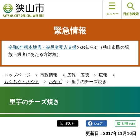
こ
このページの本文へ移動
の
メニュー
目的別検索
ペ
ー
緊急情報
ジ
の
先
令和8年熊本地震・被災者受入支援
のお知らせ（狭山市民の親
頭
族・縁者にあたる方対象）
で
す
トップページ
市政情報
広報・広聴
広報
もぐもぐ・さやま
おかず
里芋のチーズ焼き
本
文
里芋のチーズ焼き
こ
こ
か
ら
更新日：2017年11月10日