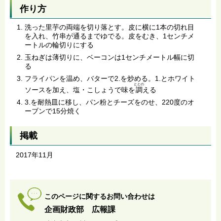
作り方
洗った里芋の両端を切り落とす。皮に横に1本の切れ目
を入れ、竹串が通るまでゆでる。皮をむき、1センチメ
ートルの輪切りにする
玉ねぎは薄切りに、ベーコンは1センチメートル幅に切
る
フライパンを温め、バターで2.を炒める。1.とホワイト
ととの
ソースを加え、塩・こしょうで味を
調
える
3.を耐熱皿に移し、パン粉とチーズをのせ、220度のオ
ーブンで15分焼く
掲載
2017年11月
このページに関するお問い合わせは
企画財政部 広報課