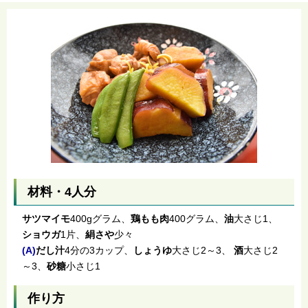
材料・4人分
サツマイモ
400gグラム、
鶏もも肉
400グラム、
油
大さじ1、
ショウガ
1片、
絹さや
少々
(A)
だし汁
4分の3カップ、
しょうゆ
大さじ2～3、
酒
大さじ2
～3、
砂糖
小さじ1
作り方