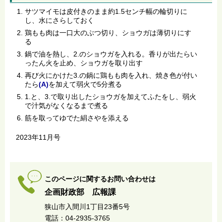
サツマイモは皮付きのまま約1.5センチ幅の輪切りに
し、水にさらしておく
鶏もも肉は一口大のぶつ切り、ショウガは薄切りにす
る
鍋で油を熱し、2.のショウガを入れる。香りが出たらい
ったん火を止め、ショウガを取り出す
再び火にかけた3.の鍋に鶏もも肉を入れ、焼き色が付い
たら
(A)
を加えて弱火で5分煮る
1.と、3.で取り出したショウガを加えてふたをし、弱火
で汁気がなくなるまで煮る
筋を取ってゆでた絹さやを添える
2023年11月号
このページに関するお問い合わせは
企画財政部 広報課
狭山市入間川1丁目23番5号
電話：04-2935-3765