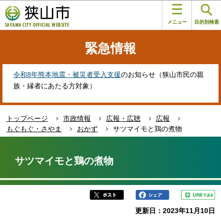
こ
このページの本文へ移動
の
メニュー
目的別検索
ペ
ー
緊急情報
ジ
の
先
令和8年熊本地震・被災者受入支援
のお知らせ（狭山市民の親
頭
族・縁者にあたる方対象）
で
す
トップページ
市政情報
広報・広聴
広報
もぐもぐ・さやま
おかず
サツマイモと鶏の煮物
本
文
サツマイモと鶏の煮物
こ
こ
か
ら
更新日：2023年11月10日